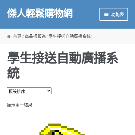
傑人輕鬆購物網
略過導覽
跳至內容
功能表
首頁
首頁
/ 商品標籤為 “學生接送自動廣播系統”
傑人產品
學生接送自動廣播系
金鼎作文介紹
統
校掌雲
廣播系統
顯示單一結果
甘丹數學
金鼎作文