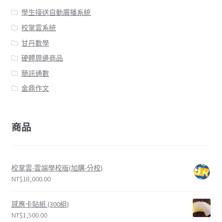
學生接送自動廣播系統
校掌雲系統
甘丹數學
硬體周邊商品
簡訊通數
金鼎作文
商品
校掌雲-雲端學校版(加購-分校)
NT$
18,000.00
感應卡貼紙 (300組)
NT$
1,500.00