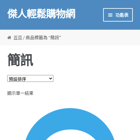
傑人輕鬆購物網
略過導覽
跳至內容
功能表
首頁
首頁
/ 商品標籤為 “簡訊”
傑人產品
簡訊
金鼎作文介紹
校掌雲
顯示單一結果
廣播系統
甘丹數學
金鼎作文