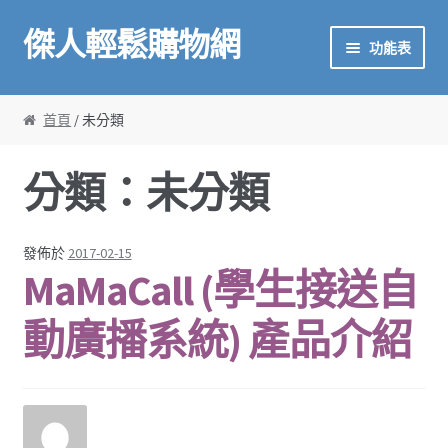
傑人輕鬆購物網
略過導覽
跳至內容
功能表
首頁
首頁
/ 未分類
傑人產品
分類：未分類
金鼎作文介紹
校掌雲
發佈於
2017-02-15
MaMaCall (學生接送自
廣播系統
動廣播系統) 產品介紹
甘丹數學
金鼎作文