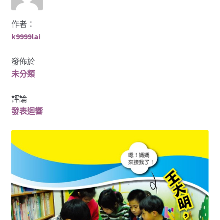
硬體周邊
作者：
簡訊儲值
k9999lai
結帳
發佈於
未分類
購物車
評論
發表迴響