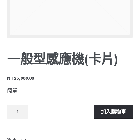
硬體周邊
簡訊儲值
結帳
一般型感應機(卡片)
購物車
NT$
6,000.00
簡單
加入購物車
貨號：
H-01