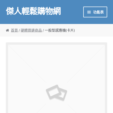
傑人輕鬆購物網
略過導覽
跳至內容
功能表
首頁
首頁
/
硬體周邊商品
/ 一般型感應機(卡片)
傑人產品
金鼎作文介紹
校掌雲
廣播系統
甘丹數學
金鼎作文