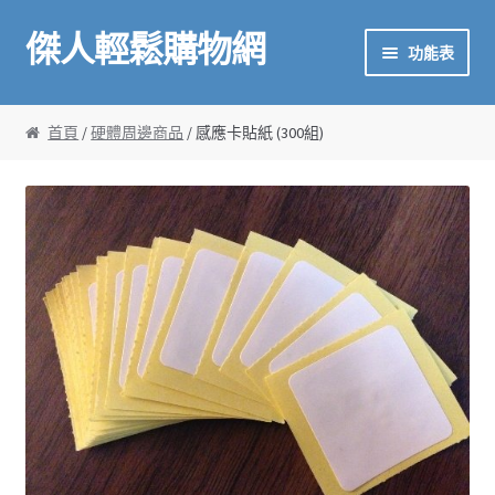
傑人輕鬆購物網
略過導覽
跳至內容
功能表
首頁
首頁
/
硬體周邊商品
/ 感應卡貼紙 (300組)
傑人產品
金鼎作文介紹
校掌雲
廣播系統
甘丹數學
金鼎作文