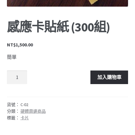
硬體周邊
簡訊儲值
感應卡貼紙 (300組)
結帳
NT$
1,500.00
購物車
簡單
加入購物車
貨號：
C-02
分類：
硬體周邊商品
標籤：
卡片